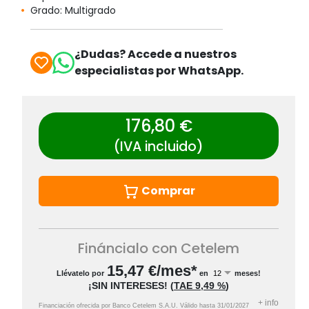
Grado: Multigrado
¿Dudas? Accede a nuestros
especialistas por WhatsApp.
176,80 €
(IVA incluido)
Comprar
Fináncialo con Cetelem
15,47
€/mes*
Llévatelo por
en
meses!
¡SIN INTERESES!
(
TAE
9,49 %
)
+
info
Financiación ofrecida por Banco Cetelem S.A.U.
Válido hasta
31/01/2027