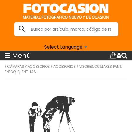
Select Language
▼
Menú
/
CÁMARAS Y ACCESORIOS
/
ACCESORIOS
/
VISORES, OCULARES, PANT.
ENFOQUE, LENTILLAS