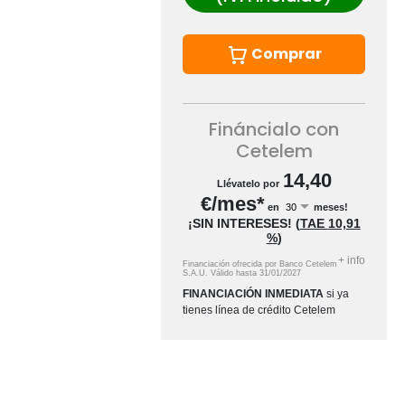
Comprar
Fináncialo con
Cetelem
14,40
Llévatelo por
€/mes*
en
meses!
¡SIN INTERESES!
(
TAE
10,91
%
)
+
info
Financiación ofrecida por Banco Cetelem
S.A.U.
Válido hasta
31/01/2027
FINANCIACIÓN INMEDIATA
si ya
tienes línea de crédito Cetelem