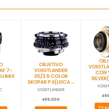
OBJ
O
OBJETIVO
VOIGTLA
AF 7-
VOIGTLANDER
CON 
 LUMIX
35/2.5 COLOR
SILVER
SKOPAR P II(LEICA …
VOIG
C
VOIGTLANDER
49
469,00€
C