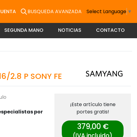
CUENTA
BUSQUEDA AVANZADA
Select Language
▼
SEGUNDA MANO
NOTICIAS
CONTACTO
6/2.8 P SONY FE
ulo
¡Este artículo tiene
specialistas por
portes gratis!
379,00 €
(IVA incluido)