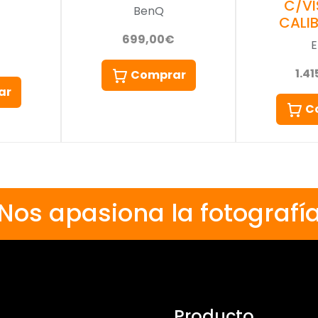
C/VI
BenQ
CALI
699,00€
E
1.4
Comprar
ar
C
Nos apasiona la fotografí
Producto