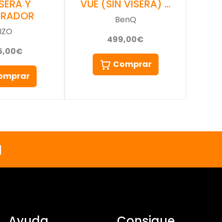
SERA Y
VUE (SIN VISERA) …
BRADOR
BenQ
IZO
499,00€
15,00€
Comprar
omprar
a
Ayuda
Consigue