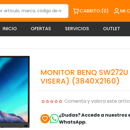
CARRITO:
(0)
MI 
INICIO
OFERTAS
SERVICIOS
OUTLET
MONITOR BENQ SW272U
VISERA) (3840X2160)
Comenta y valora este artíc
¿Dudas? Accede a nuestros e
WhatsApp.