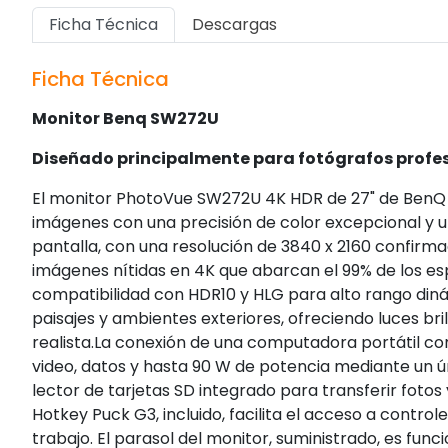
Ficha Técnica
Descargas
Ficha Técnica
Monitor Benq SW272U
Diseñado principalmente para fotógrafos profesi
El monitor PhotoVue SW272U 4K HDR de 27" de BenQ e
imágenes con una precisión de color excepcional y ut
pantalla, con una resolución de 3840 x 2160 confirm
imágenes nítidas en 4K que abarcan el 99% de los es
compatibilidad con HDR10 y HLG para alto rango dinám
paisajes y ambientes exteriores, ofreciendo luces b
realista.La conexión de una computadora portátil co
video, datos y hasta 90 W de potencia mediante un ú
lector de tarjetas SD integrado para transferir foto
Hotkey Puck G3, incluido, facilita el acceso a controle
trabajo. El parasol del monitor, suministrado, es func