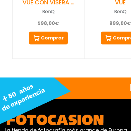
VUE CON VISERA …
VUE
BenQ
BenQ
598,00€
999,00€
Comprar
Compr
La tienda de fotografía más grande de Europa