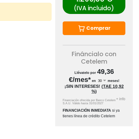
(IVA incluido)
Comprar
Fináncialo con
Cetelem
49,36
Llévatelo por
€/mes*
en
meses!
¡SIN INTERESES!
(
TAE
10,92
%
)
+
info
Financiación ofrecida por Banco Cetelem
S.A.U.
Válido hasta
31/01/2027
FINANCIACIÓN INMEDIATA
si ya
tienes línea de crédito Cetelem