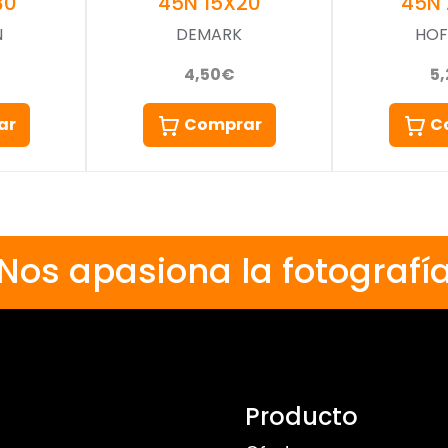
30
45N 15X20
45N
N
DEMARK
HO
4,50€
5
ar
Comprar
C
Nos apasiona la fotografí
Producto