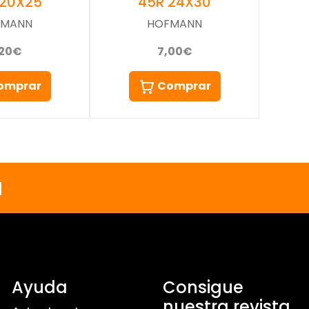
45R 24X30
 20X25
HOFMANN
FMANN
7,00€
,20€
Comprar
omprar
a
Ayuda
Consigue
nuestra revista