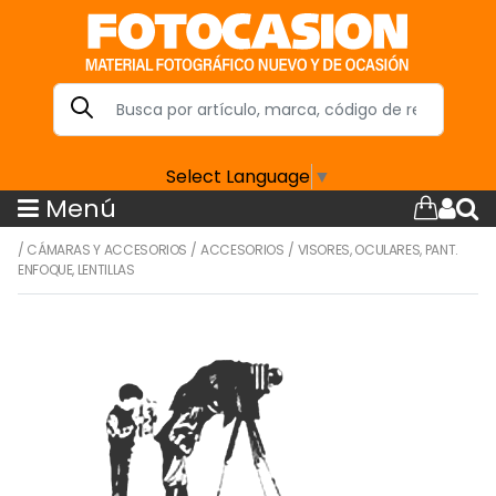
Select Language
▼
Menú
/
CÁMARAS Y ACCESORIOS
/
ACCESORIOS
/
VISORES, OCULARES, PANT.
ENFOQUE, LENTILLAS