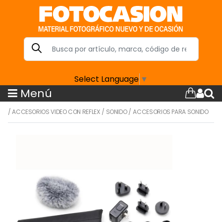
Select Language
▼
Menú
/
ACCESORIOS VIDEO CON REFLEX
/
SONIDO
/
ACCESORIOS PARA SONIDO