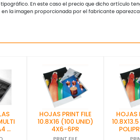
tipográfico. En este caso el precio que dicho artículo t
 en la imagen proporcionada por el fabricante aparezca
LAS
HOJAS PRINT FILE
HOJAS P
MULTI
10.8X16 (100 UNID)
10.8X13.5
A4 …
4X6-6PR
POLIP
O
PRINT FILE
PRIN