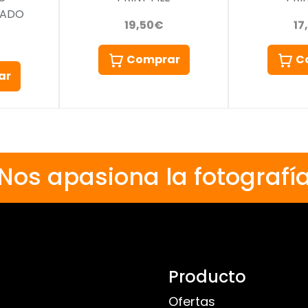
GADO
19,50€
17
Comprar
C
ar
Nos apasiona la fotografí
Producto
Ofertas