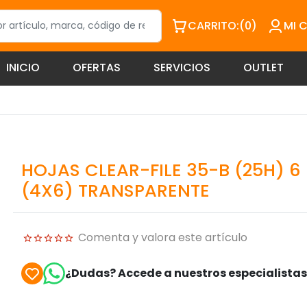
CARRITO:
(0)
MI 
INICIO
OFERTAS
SERVICIOS
OUTLET
HOJAS CLEAR-FILE 35-B (25H) 6
(4X6) TRANSPARENTE
Comenta y valora este artículo
¿Dudas? Accede a nuestros especialista