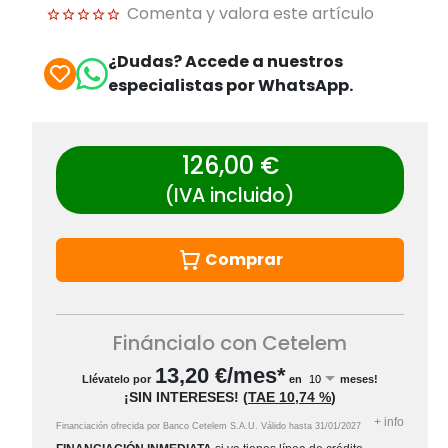
Comenta y valora este artículo
¿Dudas? Accede a nuestros
especialistas por WhatsApp.
126,00 €
(IVA incluido)
Comprar
Fináncialo con Cetelem
13,20
€/mes*
Llévatelo por
en
meses!
¡SIN INTERESES!
(
TAE
10,74 %
)
+
info
Financiación ofrecida por Banco Cetelem S.A.U.
Válido hasta
31/01/2027