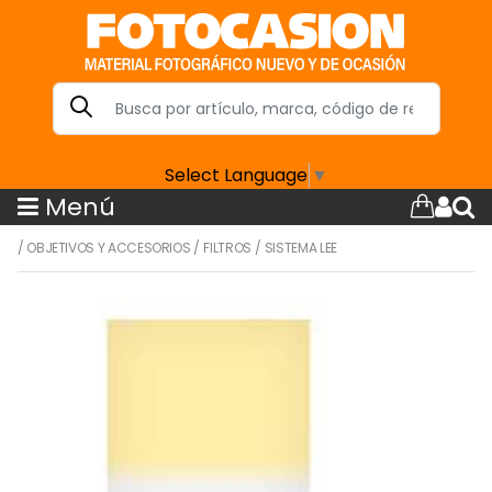
Select Language
▼
Menú
/
OBJETIVOS Y ACCESORIOS
/
FILTROS
/
SISTEMA LEE