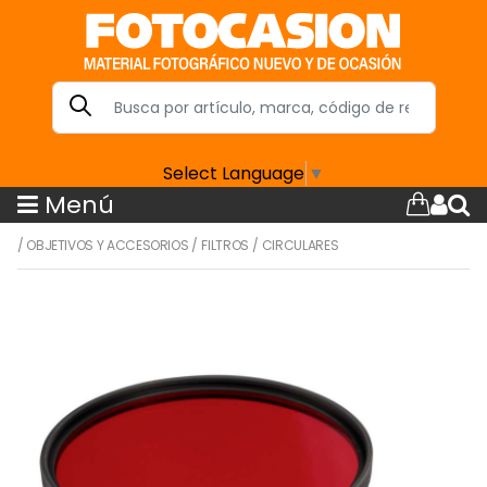
Select Language
▼
Menú
/
OBJETIVOS Y ACCESORIOS
/
FILTROS
/
CIRCULARES