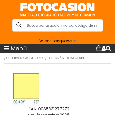
Select Language
▼
Menú
/
OBJETIVOS Y ACCESORIOS
/
FILTROS
/
SISTEMA COKIN
EAN: 0085831277272