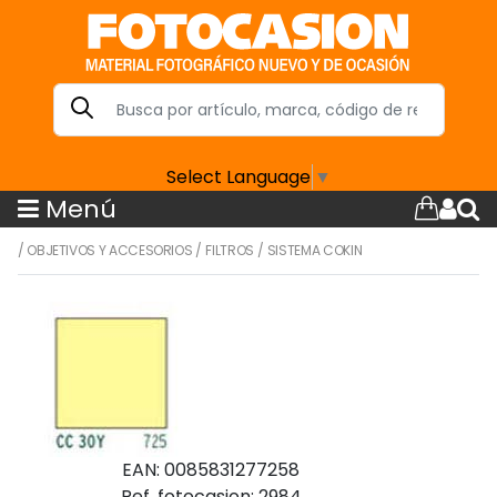
Select Language
▼
Menú
/
OBJETIVOS Y ACCESORIOS
/
FILTROS
/
SISTEMA COKIN
EAN: 0085831277258
Ref. fotocasion: 2984