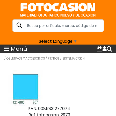
Select Language
▼
Menú
/
OBJETIVOS Y ACCESORIOS
/
FILTROS
/
SISTEMA COKIN
EAN: 0085831277074
Ref. fotocasion: 2973