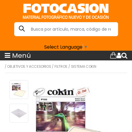
Select Language
▼
Menú
/
OBJETIVOS Y ACCESORIOS
/
FILTROS
/
SISTEMA COKIN