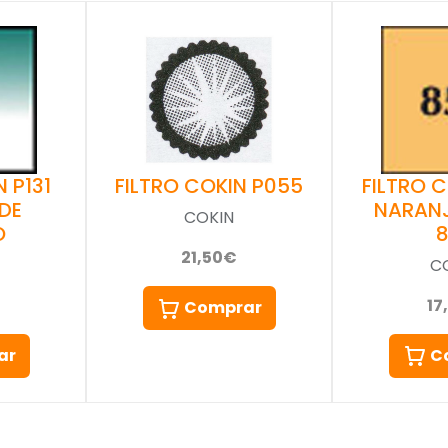
 P131
FILTRO 
FILTRO COKIN P055
DE
NARAN
COKIN
O
21,50€
C
17
Comprar
ar
C