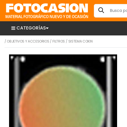
CATEGORÍAS
/
OBJETIVOS Y ACCESORIOS
/
FILTROS
/
SISTEMA COKIN