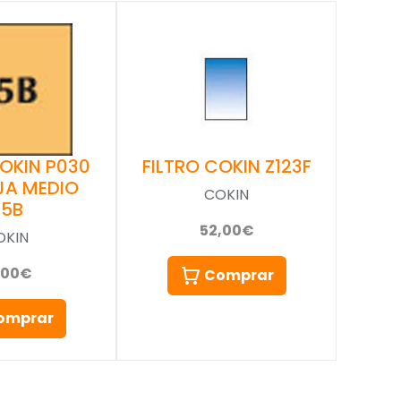
COKIN P030
FILTRO COKIN Z123F
JA MEDIO
COKIN
85B
52,00€
OKIN
,00€
Comprar
omprar