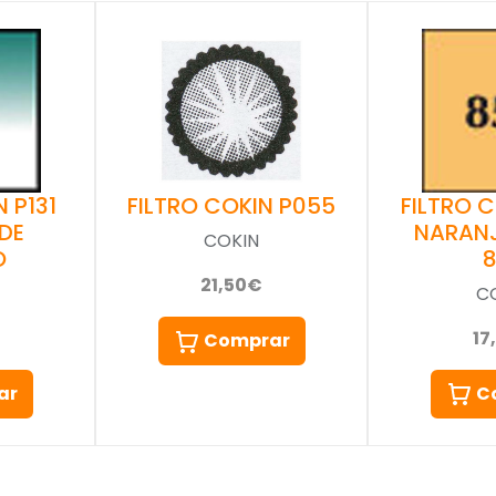
 P131
FILTRO 
FILTRO COKIN P055
DE
NARAN
COKIN
O
21,50€
C
17
Comprar
ar
C