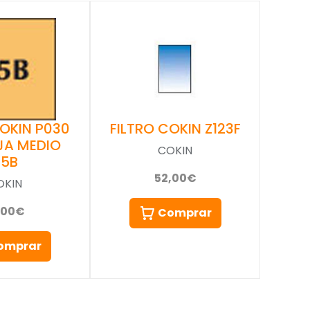
COKIN P030
FILTRO COKIN Z123F
JA MEDIO
COKIN
85B
52,00€
OKIN
,00€
Comprar
omprar