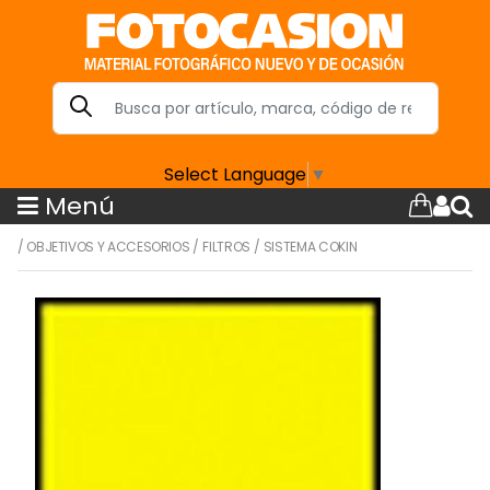
Select Language
▼
Menú
/
OBJETIVOS Y ACCESORIOS
/
FILTROS
/
SISTEMA COKIN