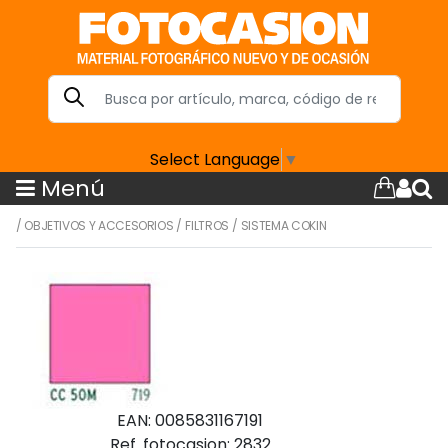
Select Language
▼
Menú
/
OBJETIVOS Y ACCESORIOS
/
FILTROS
/
SISTEMA COKIN
EAN: 0085831167191
Ref. fotocasion: 2832