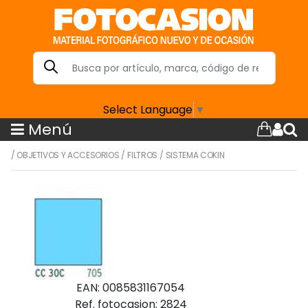
Select Language
▼
Menú
/
OBJETIVOS Y ACCESORIOS
/
FILTROS
/
SISTEMA COKIN
EAN: 0085831167054
Ref. fotocasion: 2824