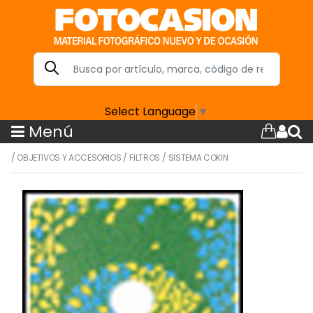
Select Language
▼
Menú
/
OBJETIVOS Y ACCESORIOS
/
FILTROS
/
SISTEMA COKIN