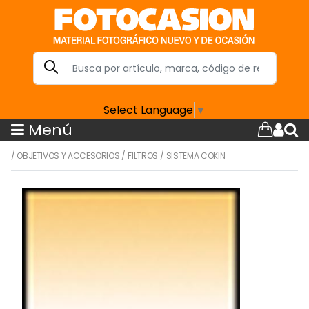
Select Language
▼
Menú
/
OBJETIVOS Y ACCESORIOS
/
FILTROS
/
SISTEMA COKIN