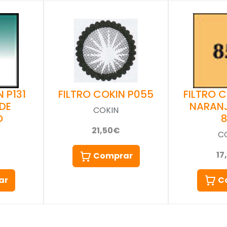
 P131
FILTRO 
FILTRO COKIN P055
DE
NARAN
COKIN
O
21,50€
C
17
Comprar
ar
C