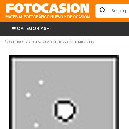
CATEGORÍAS
/
OBJETIVOS Y ACCESORIOS
/
FILTROS
/
SISTEMA COKIN