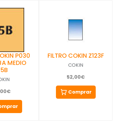
COKIN P030
FILTRO COKIN Z123F
JA MEDIO
COKIN
85B
52,00€
OKIN
,00€
Comprar
omprar