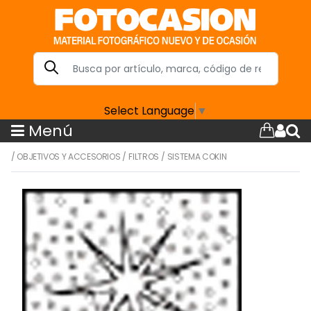
Select Language
▼
Menú
/
OBJETIVOS Y ACCESORIOS
/
FILTROS
/
SISTEMA COKIN