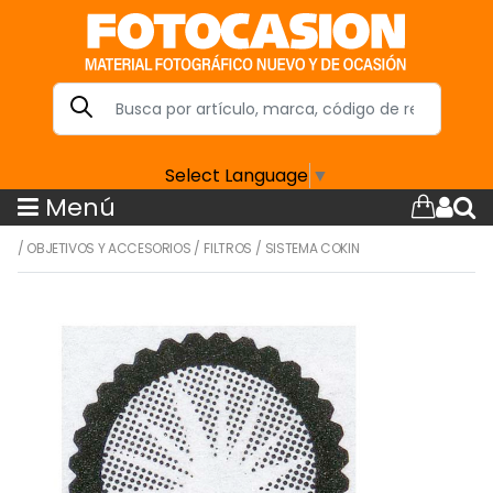
Select Language
▼
Menú
/
OBJETIVOS Y ACCESORIOS
/
FILTROS
/
SISTEMA COKIN