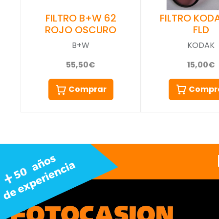
FILTRO KOD
FILTRO B+W 62
FLD
ROJO OSCURO
KODAK
B+W
15,00€
55,50€
Compr
Comprar