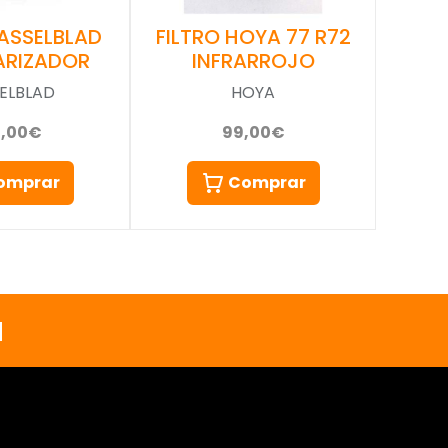
FILTRO HOYA 77 R72
HASSELBLAD
INFRARROJO
ARIZADOR
HOYA
ELBLAD
99,00€
0,00€
Comprar
omprar
a