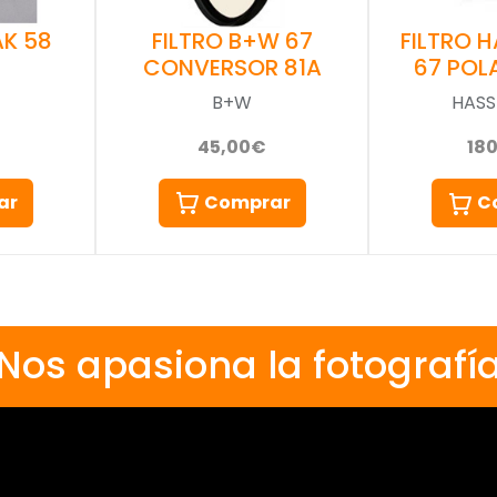
AK 58
FILTRO B+W 67
FILTRO 
CONVERSOR 81A
67 POL
B+W
HASS
45,00€
18
ar
Comprar
C
Nos apasiona la fotografí