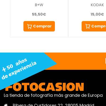
KODAK
B+W
15,00€
55,50€
Compr
Comprar
La tienda de fotografía más grande de Europa
Ribera de Curtidores 22, 28005 Madrid