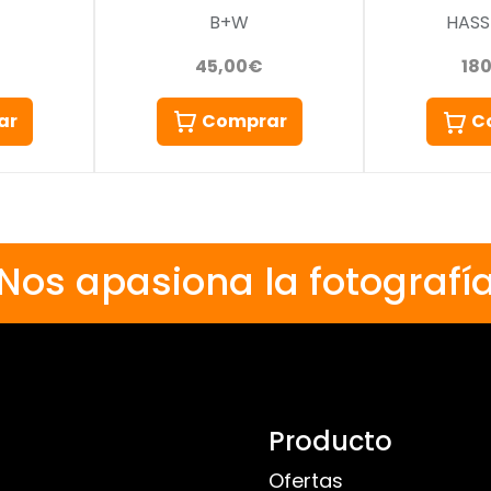
B+W
HASS
45,00€
18
ar
Comprar
C
Nos apasiona la fotografí
Producto
Ofertas