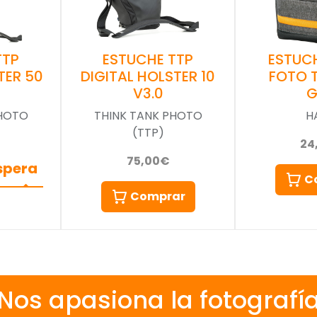
TTP
ESTUCHE TTP
ESTUC
TER 50
DIGITAL HOLSTER 10
FOTO T
V3.0
G
PHOTO
THINK TANK PHOTO
H
(TTP)
24
75,00€
espera
C
Comprar
Nos apasiona la fotografí