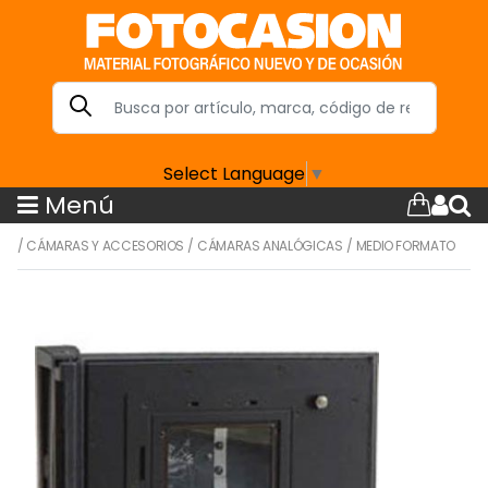
Select Language
▼
Menú
/
CÁMARAS Y ACCESORIOS
/
CÁMARAS ANALÓGICAS
/
MEDIO FORMATO