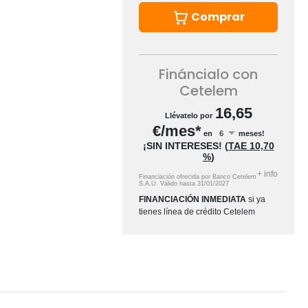
Comprar
Fináncialo con
Cetelem
16,65
Llévatelo por
€/mes*
en
meses!
¡SIN INTERESES!
(
TAE
10,70
%
)
+
info
Financiación ofrecida por Banco Cetelem
S.A.U.
Válido hasta
31/01/2027
FINANCIACIÓN INMEDIATA
si ya
tienes línea de crédito Cetelem