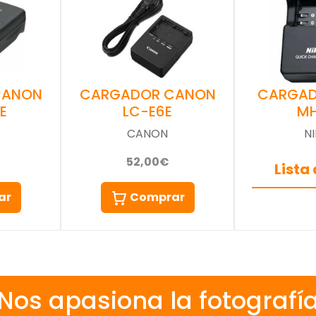
CANON
CARGADOR CANON
CARGAD
E
LC-E6E
M
CANON
N
52,00€
Lista
ar
Comprar
Nos apasiona la fotografí