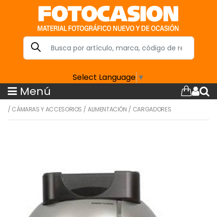
Select Language
▼
Menú
/
CÁMARAS Y ACCESORIOS
/
ALIMENTACIÓN
/
CARGADORES