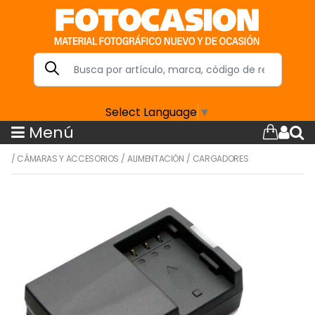
Select Language
▼
Menú
/
CÁMARAS Y ACCESORIOS
/
ALIMENTACIÓN
/
CARGADORES