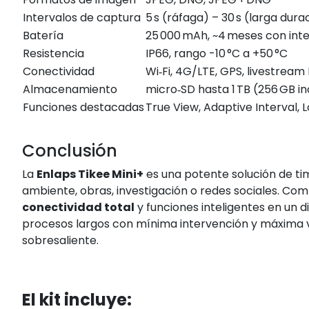
Intervalos de captura
5 s (ráfaga) – 30 s (larga dura
Batería
25 000 mAh, ~4 meses con inte
Resistencia
IP66, rango -10 °C a +50 °C
Conectividad
Wi‑Fi, 4G/LTE, GPS, livestream
Almacenamiento
micro‑SD hasta 1 TB (256 GB in
Funciones destacadas
True View, Adaptive Interval, 
Conclusión
La
Enlaps Tikee Mini+
es una potente solución de ti
ambiente, obras, investigación o redes sociales. Co
conectividad total
y funciones inteligentes en un d
procesos largos con mínima intervención y máxima v
sobresaliente.
El kit incluye: