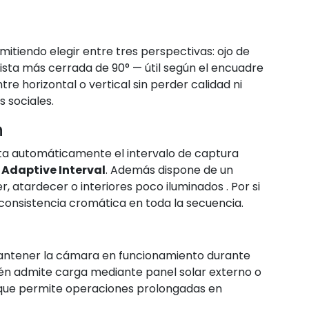
rmitiendo elegir entre tres perspectivas: ojo de
 vista más cerrada de 90° — útil según el encuadre
e horizontal o vertical sin perder calidad ni
s sociales
.
n
justa automáticamente el intervalo de captura
o
Adaptive Interval
.
Además dispone de un
r, atardecer o interiores poco iluminados
.
Por si
onsistencia cromática en toda la secuencia
.
ntener la cámara en funcionamiento durante
n admite carga mediante panel solar externo o
o que permite operaciones prolongadas en