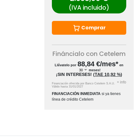
(IVA incluido)
Comprar
Fináncialo con Cetelem
88,84
€/mes*
Llévatelo por
en
meses!
¡SIN INTERESES!
(
TAE
10,92 %
)
+
info
Financiación ofrecida por Banco Cetelem S.A.U.
Válido hasta
31/01/2027
FINANCIACIÓN INMEDIATA
si ya tienes
línea de crédito Cetelem