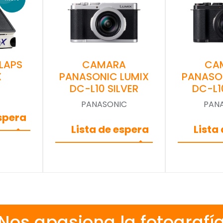
CA
LAPS
CAMARA
PANASO
X
PANASONIC LUMIX
DC-L1
DC-L10 SILVER
PAN
PANASONIC
espera
Lista
Lista de espera
Nos apasiona la fotografí