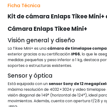
Ficha Técnica
Kit de cámara Enlaps Tikee Mini+ c
Cámara Enlaps Tikee Mini+
Visión general y diseño
La Tikee Mini+ es una
cámara de timelapse compac
exterior gracias a su certificación
IP66
, lo que le ase
medidas pequeñas y peso inferior a 1 kg, destaca por 
soportes o estructuras existentes
.
Sensor y óptica
Está equipada con un
sensor Sony de 12 megapíxele
máxima resolución de 4032 × 3024 y video timelapse
visión diagonal de 149° (horizontal de 124°), ideal p
movimientos
.
Además, cuenta con apertura f/2.8 y 
JPEG
.