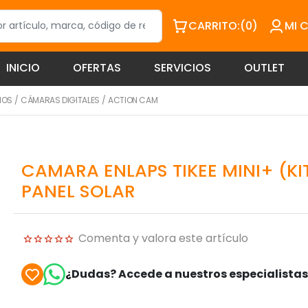
CARRITO:
(0)
MI 
INICIO
OFERTAS
SERVICIOS
OUTLET
IOS
/
CÁMARAS DIGITALES
/
ACTION CAM
CAMARA ENLAPS TIKEE MINI+ (KIT
PANEL SOLAR
Comenta y valora este artículo
¿Dudas? Accede a nuestros especialista