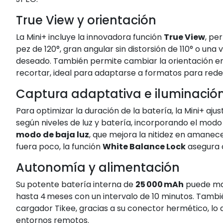
True View y orientación
La Mini+ incluye la innovadora función
True View
, pe
pez de 120°, gran angular sin distorsión de 110° o una
deseado
.
También permite cambiar la orientación entr
recortar, ideal para adaptarse a formatos para rede
Captura adaptativa e iluminació
Para optimizar la duración de la batería, la Mini+ a
según niveles de luz y batería, incorporando el mod
modo de baja luz
, que mejora la nitidez en amanece
fuera poco, la función
White Balance Lock
asegura c
Autonomía y alimentación
Su potente batería interna de
25 000 mAh
puede ma
hasta 4 meses con un intervalo de 10 minutos
.
Tambié
cargador Tikee, gracias a su conector hermético, l
entornos remotos
.