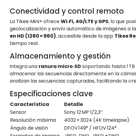
Conectividad y control remoto
La Tikee Mini+ ofrece
Wi‑Fi, 4G/LTE y GPS
, lo que po
geolocalización y envío automático de imágenes a l
en HD (1280 × 960)
, accesible desde la app
Tikee R
tiempo real
.
Almacenamiento y gestión
Integra una
ranura micro‑SD
soportando hasta 1 TB 
almacenar las secuencias directamente en la cáma
analizan las secuencias capturadas, facilitando la c
Especificaciones clave
Característica
Detalle
Sensor
Sony 12 MP 1/2,3″
Resolución máxima
4032 × 3024 (4K timelapse)
Ángulo de visión
DFOV 149° / HFOV 124°
Formatos de imagen
JPEG, DNG, JPEG + DNG