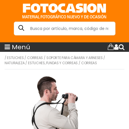
Menú
/
ESTUCHES
/
CORREAS
/
SOPORTE PARA CÁMARA Y ARNESES
/
NATURALEZA
/
ESTUCHES, FUNDAS Y CORREAS
/
CORREAS