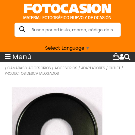
Select Language
▼
Menú
/
CÁMARAS Y ACCESORIOS
/
ACCESORIOS
/
ADAPTADORES
/
OUTLET
/
PRODUCTOS DESCATALOGADOS