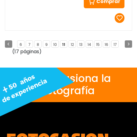
Comprar
6
7
8
9
10
11
12
13
14
15
16
17
(17 páginas)
Nos apasiona la
fotografía