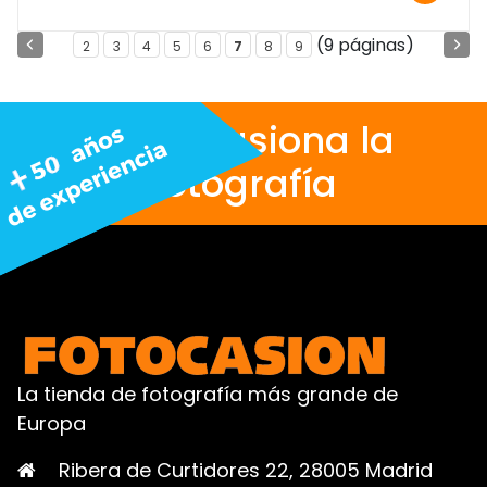
(9 páginas)
2
3
4
5
6
7
8
9
Nos apasiona la
fotografía
La tienda de fotografía más grande de
Europa
Ribera de Curtidores 22, 28005 Madrid