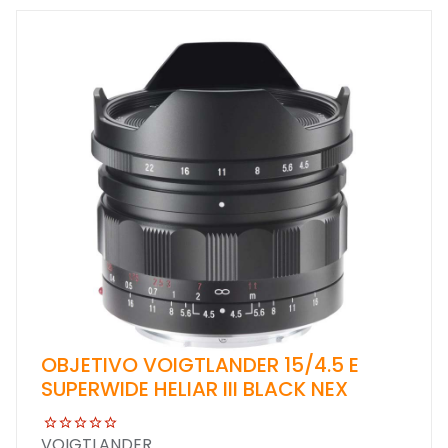
OBJETIVO VOIGTLANDER 15/4.5 E
SUPERWIDE HELIAR III BLACK NEX
VOIGTLANDER