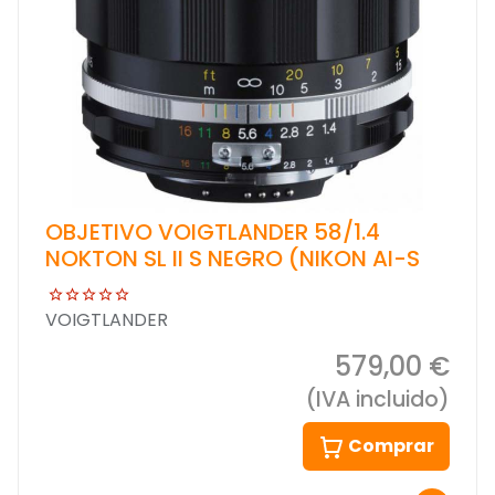
OBJETIVO VOIGTLANDER 58/1.4
NOKTON SL II S NEGRO (NIKON AI-S
VOIGTLANDER
579,00 €
(IVA incluido)
Comprar