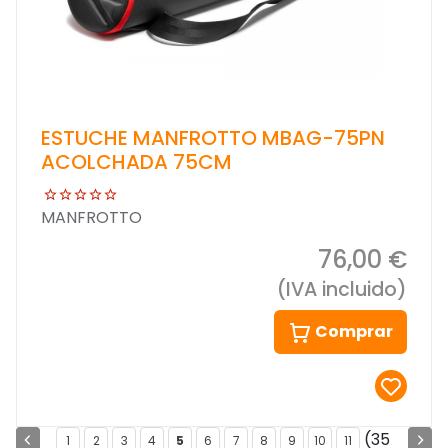
ESTUCHE MANFROTTO MBAG-75PN
ACOLCHADA 75CM
MANFROTTO
76,00 €
(IVA incluido)
Comprar
(35
1
2
3
4
5
6
7
8
9
10
11