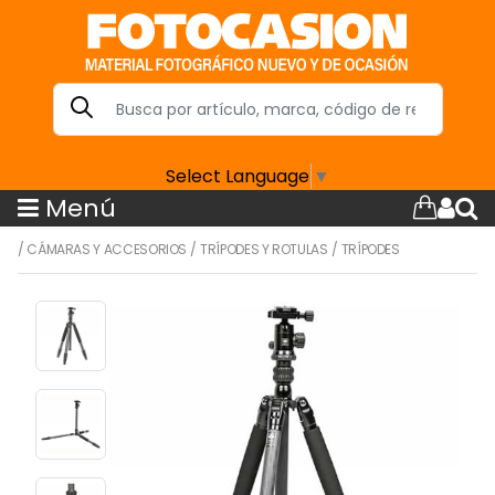
Select Language
▼
Menú
/
CÁMARAS Y ACCESORIOS
/
TRÍPODES Y ROTULAS
/
TRÍPODES