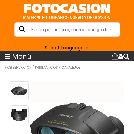
Select Language
▼
Menú
/
OBSERVACIÓN
/
PRISMÁTICOS Y CATALEJOS