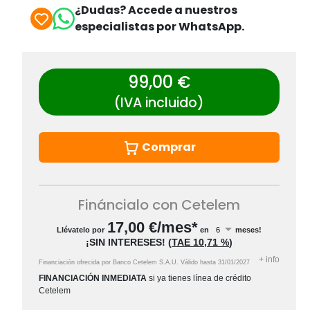
¿Dudas? Accede a nuestros
especialistas por WhatsApp.
99,00 €
(IVA incluido)
Comprar
Fináncialo con Cetelem
17,00
€/mes*
Llévatelo por
en
meses!
¡SIN INTERESES!
(
TAE
10,71 %
)
+
info
Financiación ofrecida por Banco Cetelem S.A.U.
Válido hasta
31/01/2027
FINANCIACIÓN INMEDIATA
si ya tienes línea de crédito
Cetelem