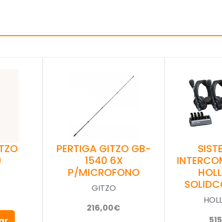
PERTIGA GITZO GB-
ITZO
SIST
1540 6X
0
INTERCO
P/MICROFONO
HOL
SOLIDC
GITZO
HOL
216,00€
51
ar