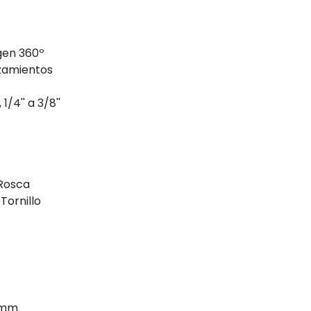
agen 360º
izamientos
/4'' a 3/8''
 Rosca
Tornillo
7 mm