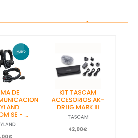
EMA DE
KIT TASCAM
MUNICACION
ACCESORIOS AK-
LYLAND
DR11G MARK III
OM SE - …
TASCAM
LYLAND
42,00€
5,00€