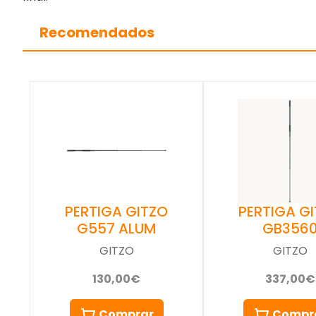
Recomendados
PERTIGA GITZO
PERTIGA G
G557 ALUM
GB356
GITZO
GITZO
130,00€
337,00€
Comprar
Compr