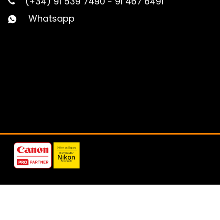
(+34) 91 539 7490
-
91 467 6491
Whatsapp