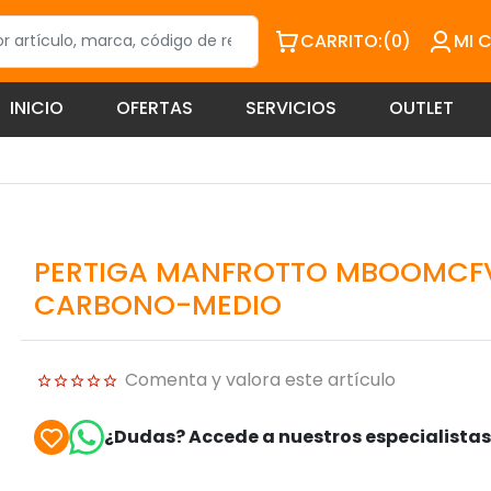
CARRITO:
(0)
MI 
INICIO
OFERTAS
SERVICIOS
OUTLET
PERTIGA MANFROTTO MBOOMCF
CARBONO-MEDIO
Comenta y valora este artículo
¿Dudas? Accede a nuestros especialista