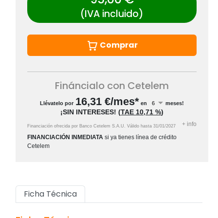
(IVA incluido)
Comprar
Fináncialo con Cetelem
16,31
€/mes*
Llévatelo por
en
meses!
¡SIN INTERESES!
(
TAE
10,71 %
)
+
info
Financiación ofrecida por Banco Cetelem S.A.U.
Válido hasta
31/01/2027
FINANCIACIÓN INMEDIATA
si ya tienes línea de crédito
Cetelem
Ficha Técnica