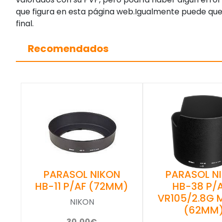
que figura en esta página web.Igualmente puede que
final.
Recomendados
PARASOL NIKON
PARASOL N
HB-11 P/AF (72MM)
HB-38 P/
VR105/2.8G 
NIKON
(62MM
30,00€