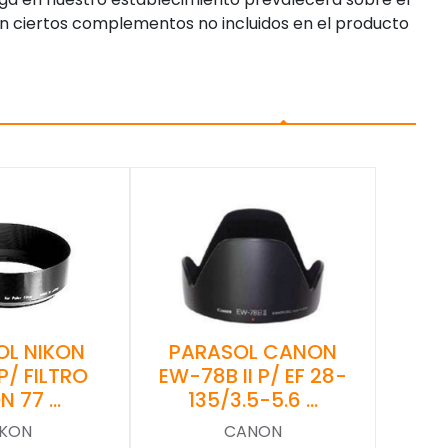
n ciertos complementos no incluidos en el producto
OL NIKON
PARASOL CANON
P/ FILTRO
EW-78B II P/ EF 28-
N 77 …
135/3.5-5.6 …
IKON
CANON