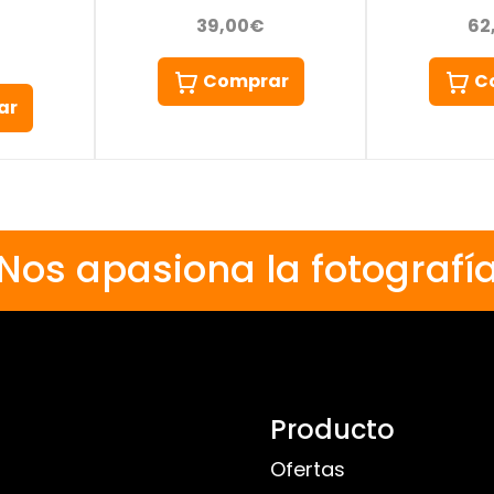
39,00€
62
Comprar
C
ar
Nos apasiona la fotografí
Producto
Ofertas