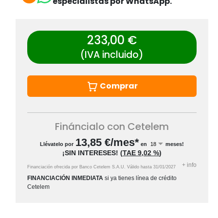
especialistas por WhatsApp.
233,00 €
(IVA incluido)
Comprar
Fináncialo con Cetelem
13,85
€/mes*
Llévatelo por
en
meses!
¡SIN INTERESES!
(
TAE
9,02 %
)
+
info
Financiación ofrecida por Banco Cetelem S.A.U.
Válido hasta
31/01/2027
FINANCIACIÓN INMEDIATA
si ya tienes línea de crédito
Cetelem