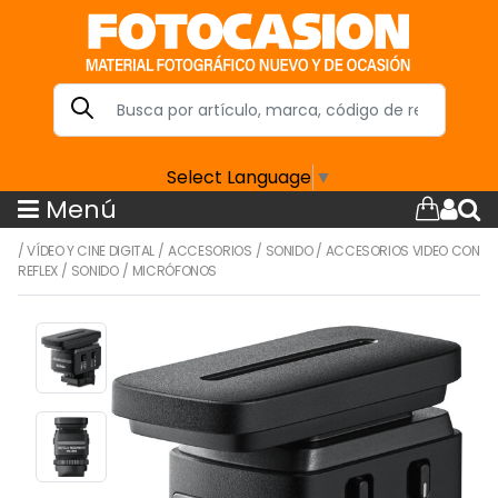
Select Language
▼
Menú
/
VÍDEO Y CINE DIGITAL
/
ACCESORIOS
/
SONIDO
/
ACCESORIOS VIDEO CON
REFLEX
/
SONIDO
/
MICRÓFONOS