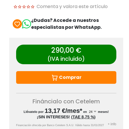
Comenta y valora este artículo
¿Dudas? Accede a nuestros
especialistas por WhatsApp.
290,00 €
(IVA incluido)
Comprar
Fináncialo con Cetelem
13,17
€/mes*
Llévatelo por
en
meses!
¡SIN INTERESES!
(
TAE
8,75 %
)
+
info
Financiación ofrecida por Banco Cetelem S.A.U.
Válido hasta
31/01/2027