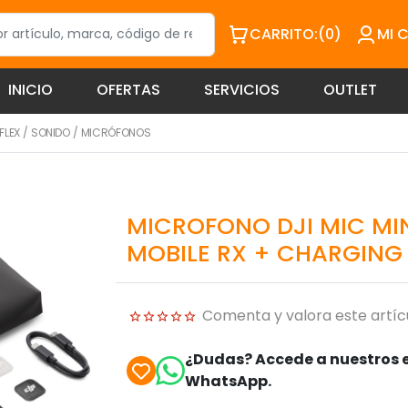
CARRITO:
(0)
MI 
INICIO
OFERTAS
SERVICIOS
OUTLET
FLEX
/
SONIDO
/
MICRÓFONOS
MICROFONO DJI MIC MINI
MOBILE RX + CHARGING
Comenta y valora este artíc
¿Dudas? Accede a nuestros e
WhatsApp.