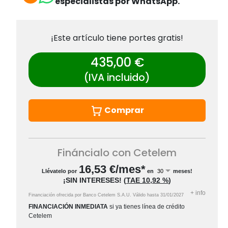
especialistas por WhatsApp.
¡Este artículo tiene portes gratis!
435,00 €
(IVA incluido)
Comprar
Fináncialo con Cetelem
16,53
€/mes*
Llévatelo por
en
meses!
¡SIN INTERESES!
(
TAE
10,92 %
)
+
info
Financiación ofrecida por Banco Cetelem S.A.U.
Válido hasta
31/01/2027
FINANCIACIÓN INMEDIATA
si ya tienes línea de crédito
Cetelem