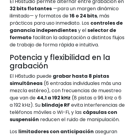
El H6studio permite alternar entre grabación en
32 bits flotantes
—para un margen dinámico
ilimitado— y formatos de
16 o 24 bits
, más
prácticos para uso inmediato. Los
controles de
ganancia independientes
y el
selector de
formato
facilitan la adaptación a distintos flujos
de trabajo de forma rápida e intuitiva.
Potencia y flexibilidad en la
grabación
El H6studio puede
grabar hasta 8 pistas
simultáneas
(6 entradas individuales más una
mezcla estéreo), con frecuencias de muestreo
que van de
44,1 a 192 kHz
(8 pistas a 96 kHz o 6
a 192 kHz). Su
blindaje RF
evita interferencias de
teléfonos móviles o Wi-Fi, y las
cápsulas con
suspensión
reducen el ruido de manipulación.
Los
limitadores con anticipación
aseguran