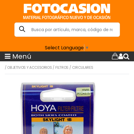
Select Language
▼
Menú
/
OBJETIVOS Y ACCESORIOS
/
FILTROS
/
CIRCULARES