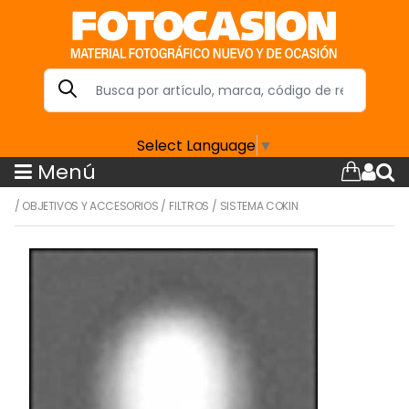
Select Language
▼
Menú
/
OBJETIVOS Y ACCESORIOS
/
FILTROS
/
SISTEMA COKIN