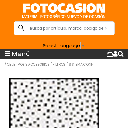
Select Language
▼
Menú
/
OBJETIVOS Y ACCESORIOS
/
FILTROS
/
SISTEMA COKIN